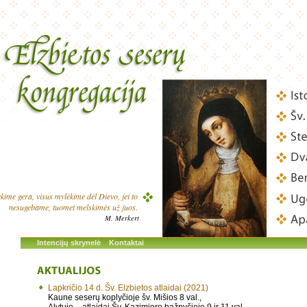
ime gera, visus mylėkime dėl Dievo, jei to
nesugebame, tuomet melskimės už juos.
M. Merkert
Intencijų skrynelė
Kontaktai
Lapkričio 14 d. Šv. Elzbietos atlaidai (2021)
Kaune seserų koplyčioje šv. Mišios 8 val.,