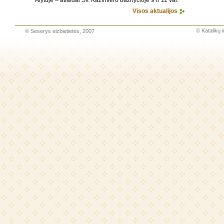
Alytuje – atlaidai Šv. Kazimiero bažnyčioje 9 ir 11 val.
Visos aktualijos
©
Katalikų 
©
Seserys elzbietietės
, 2007