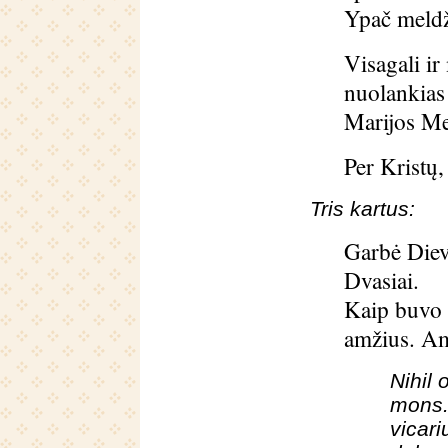
Ypač meldž
Visagali i
nuolankias 
Marijos Mer
Per Kristų
Tris kartus:
Garbė Dievu
Dvasiai.
Kaip buvo p
amžius. A
Nihil 
mons.
vicari