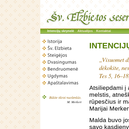
Intencijų skrynelė
Aktualijos
Kontaktai
INTENCIJ
„Visuomet dž
dėkokite, nes
Tes 5, 16–18
Atsiliepdami į
melstis, atne
Būkite tikrai nuolankūs.
rūpesčius ir m
M. Merkert
Marijai Merker
Malda buvo jos
savo kasdieny