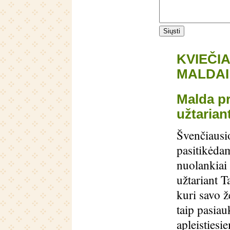
KVIEČI
MALDAI
Malda pr
užtarian
Švenčiausio
pasitikėda
nuolankiai
užtariant T
kuri savo 
taip pasia
apleistiesi