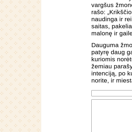
vargšus žmone
rašo: „Krikšči
naudinga ir re
saitas, pakeli
malonę ir gail
Dauguma žmoni
patyrę daug ga
kuriomis norė
žemiau parašy
intenciją, po 
norite, ir miest