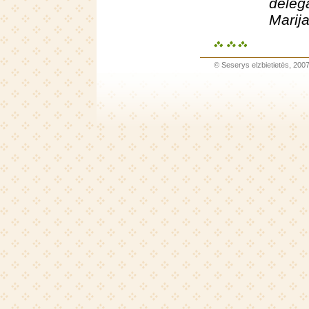
deleg
Marij
©
Seserys elzbietietės
, 200