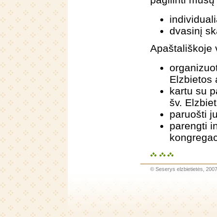
individual
dvasinį sk
Apaštališkoje 
organizuot
Elzbietos
kartu su 
šv. Elzbiet
paruošti j
parengti i
kongregac
©
Seserys elzbietietės
, 200