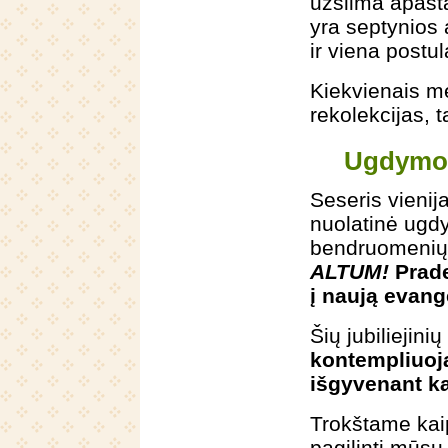
užsiima apaštal
yra septynios 
ir viena postul
Kiekvienais me
rekolekcijas, 
Ugdymo 
Seseris vienij
nuolatinė ugd
bendruomenių
ALTUM!
Prade
į naują evang
Šių jubiliejin
kontempliuoja
išgyvenant k
Trokštame kai
pagilinti mūsų