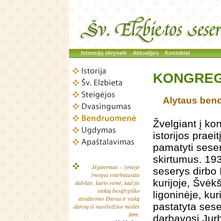
Intencijų skrynelė
Aktualijos
Kontaktai
KONGREG
Alytaus be
Žvelgiant į ko
istorijos praei
pamatyti seser
skirtumus. 19
Išganymas – žemėje
seserys dirbo
žmogui svarbiausias
kurijoje, Švėk
dalykas, kurio esmė, kad jis
siektų besąlygiško
ligoninėje, kur
atsidavimo Dievui ir viską
pastatyta sese
darytų iš nuoširdžios meilės
Jam.
darbavosi Jurb