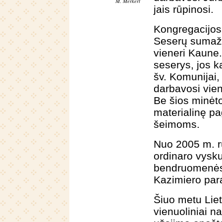
M. Merkert
jais rūpinosi.
Kongregacijos 
Seserų sumažėj
vieneri Kaune
seserys, jos k
šv. Komunijai,
darbavosi vie
Be šios minėto
materialinę p
šeimoms.
Nuo 2005 m. ru
ordinaro vysku
bendruomenės 
Kazimiero para
Šiuo metu Liet
vienuoliniai n