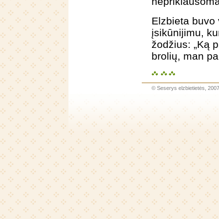
nepriklausoma
Elzbieta buvo
įsikūnijimu, k
žodžius: „Ką 
brolių, man pa
©
Seserys elzbietietės
, 200