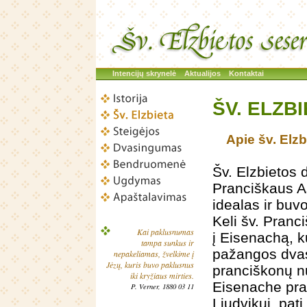
Intencijų skrynelė
Aktualijos
Kontaktai
ŠV. ELZB
Apie šv. Elzb
Šv. Elzbietos
Pranciškaus A
idealas ir buv
Keli šv. Pranci
Kai paklusnumas
į Eisenachą, k
tampa sunkus ir
pažangos dvas
nepakeliamas, žvelkime į
Jėzų, kuris buvo paklusnus
pranciškonų nu
iki kryžiaus mirties.
Eisenache pra
P. Verner, 1880 03 11
Liudvikui, pati