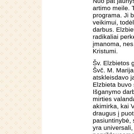
Nuo pat jaunys
artimo meile. 
programa. Ji b
veikimui, todėl
darbus. Elzbie
radikaliai per
įmanoma, nes 
Kristumi.
Šv. Elzbietos
Švč. M. Marija
atskleisdavo j
Elzbieta buvo s
Išganymo darbe.
mirties valandą
akimirka, kai 
draugus į puotą
pasiuntinybė, 
yra universali