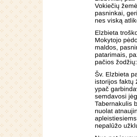
Vokiečių žemėj
pasninkai, ger
nes viską atl
Elzbieta troško 
Mokytojo pėdom
maldos, pasni
patarimais, pa
pačios žodžių:
Šv. Elzbieta p
istorijos fakt
ypač garbinda
semdavosi jėg
Tabernakulis bu
nuolat atnauj
apleistiesiems
nepalūžo užkl